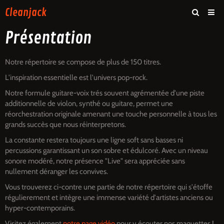
Cleanjack
Présentation
Accueil
Photos
Notre répertoire se compose de plus de 150 titres.
Vidéos
L'inspiration essentielle est l'univers pop-rock.
Notre formule guitare-voix trés souvent agrémentée d'une piste
Contact
additionnelle de violon, synthé ou guitare, permet une
réorchestration originale amenant une touche personnelle à tous les
grands succès que nous réinterpretons.
La constante restera toujours une ligne soft sans basses ni
percussions garantissant un son sobre et édulcoré. Avec un niveau
sonore modéré, notre présence "Live" sera appréciée sans
nullement déranger les convives.
Vous trouverez ci-contre une partie de notre répertoire qui s'étoffe
régulierement et intègre une immense variété d'artistes anciens ou
hyper-contemporains.
Visitez également
notre page vidéo
pour y écouter nos maquettes !