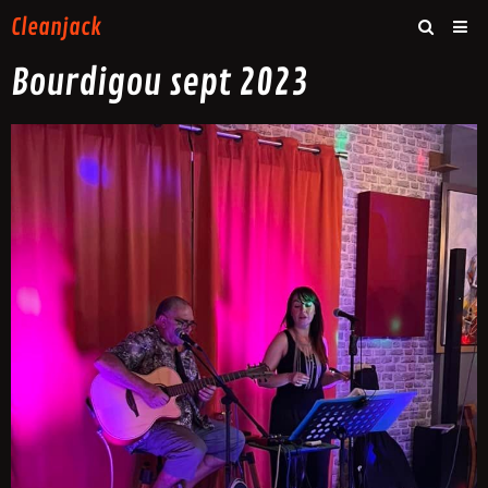
Cleanjack
Bourdigou sept 2023
Accueil
Photos
Vidéos
Contact