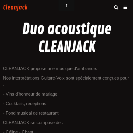
Cleanjack
Accueil
Duo acoustique
Photos
CLEANJACK
Vidéos
Contact
CLEANJACK propose une musique d'ambiance.
Nos interprétations Guitare-Voix sont spécialement conçues pour
:
- Vins d'honneur de mariage
- Cocktails, receptions
- Fond musical de restaurant
CLEANJACK se compose de :
- Céline - Chant